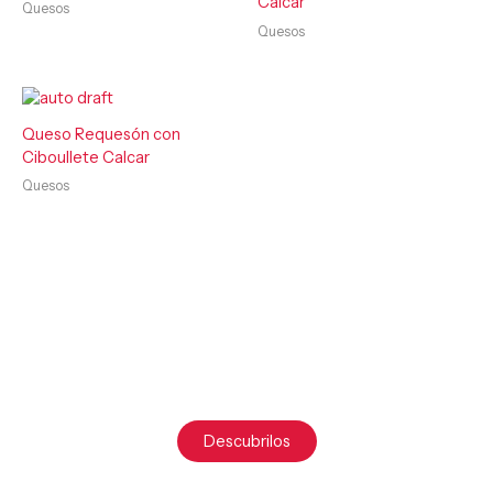
Calcar
Quesos
Quesos
Queso Requesón con
Ciboullete Calcar
Quesos
¿Listo para productos de máxima calidad?
Calcar lo hace posible.
Descubrilos