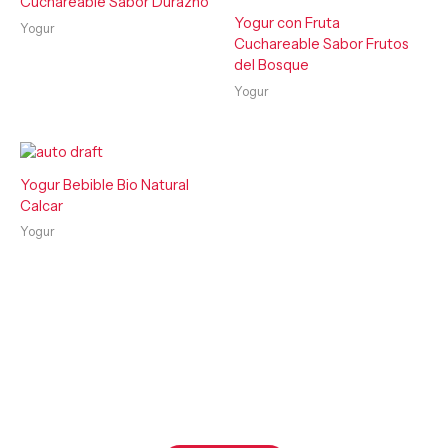
Cuchareable Sabor Durazno
Yogur con Fruta
Yogur
Cuchareable Sabor Frutos
del Bosque
Yogur
Yogur Bebible Bio Natural
Calcar
Yogur
¿Listo para productos de máxima calidad?
Calcar lo hace posible.