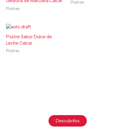
Gelatina de Manzana Calcar
Postres
Postres
Postre Sabor Dulce de
Leche Calcar
Postres
¿Listo para productos de máxima calidad?
Calcar lo hace posible.
Descubrilos